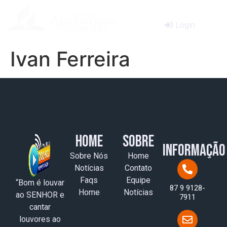
Login
Ivan Ferreira
Home
Sobre
Informação
Sobre Nós
Home
Notícias
Contato
Faqs
Equipe
“Bom é louvar
87 9 9128-
Home
Notícias
ao SENHOR e
7911
cantar
louvores ao