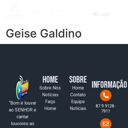
Login
Geise Galdino
Home
Sobre
Informação
Sobre Nós
Home
Notícias
Contato
Faqs
Equipe
“Bom é louvar
87 9 9128-
Home
Notícias
ao SENHOR e
7911
cantar
louvores ao